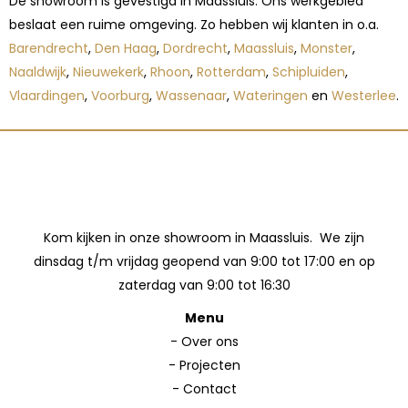
De showroom is gevestigd in Maassluis. Ons werkgebied
beslaat een ruime omgeving. Zo hebben wij klanten in o.a.
Barendrecht
,
Den Haag
,
Dordrecht
,
Maassluis
,
Monster
,
Naaldwijk
,
Nieuwekerk
,
Rhoon
,
Rotterdam
,
Schipluiden
,
Vlaardingen
,
Voorburg
,
Wassenaar
,
Wateringen
en
Westerlee
.
Kom kijken in onze showroom in Maassluis. We zijn
dinsdag t/m vrijdag geopend van 9:00 tot 17:00 en op
zaterdag van 9:00 tot 16:30
Menu
-
Over ons
-
Projecten
-
Contact