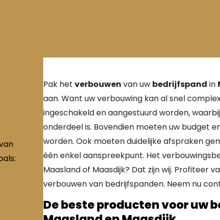
Pak het
verbouwen
van uw
bedrijfspand
in
d
aan. Want uw verbouwing kan al snel comple
ingeschakeld en aangestuurd worden, waarbij 
onderdeel is. Bovendien moeten uw budget en
worden. Ook moeten duidelijke afspraken gem
 van
één enkel aanspreekpunt. Het verbouwingsbedri
als:
Maasland of Maasdijk? Dat zijn wij. Profiteer v
verbouwen van bedrijfspanden. Neem nu con
De beste producten voor uw be
Maasland en Maasdijk