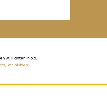
 wij klanten in o.a.
dam
,
Schipluiden
,