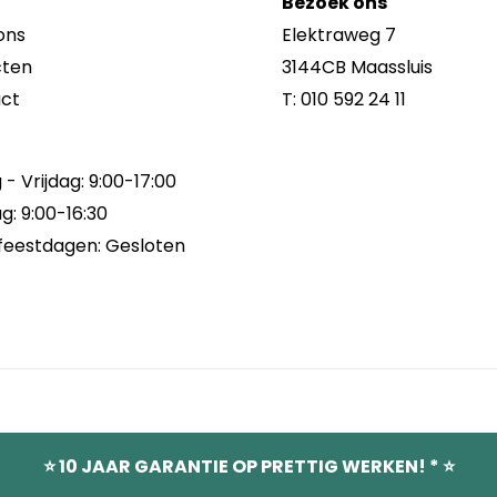
Bezoek ons
ons
Elektraweg 7
cten
3144CB Maassluis
ct
T:
010 592 24 11
- Vrijdag: 9:00-17:00
g: 9:00-16:30
feestdagen: Gesloten
esloten van 3 augustus t/m
⭐ 10 JAAR GARANTIE OP PRETTIG WERKEN! * ⭐