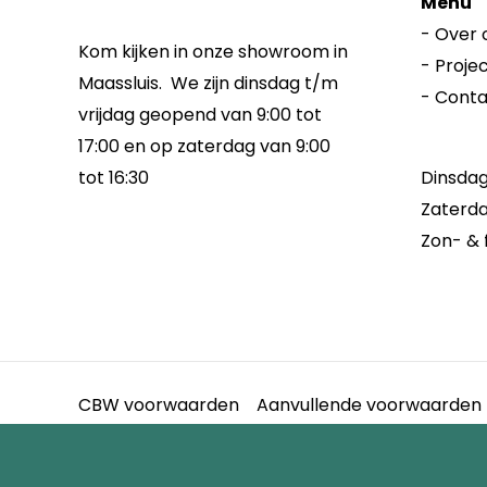
Menu
-
Over 
Kom kijken in onze showroom in
-
Proje
Maassluis. We zijn dinsdag t/m
-
Conta
vrijdag geopend van 9:00 tot
17:00 en op zaterdag van 9:00
Dinsdag 
tot 16:30
Zaterda
Zon- & 
CBW voorwaarden
Aanvullende voorwaarden
I.v.m. vakantie zijn wij g