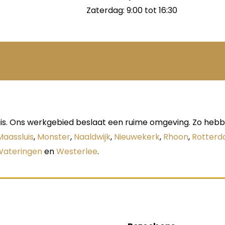
Zaterdag: 9:00 tot 16:30
s. Ons werkgebied beslaat een ruime omgeving. Zo hebben
Maassluis
,
Monster
,
Naaldwijk
,
Nieuwekerk
,
Rhoon
,
Rotter
Wateringen
en
Westerlee
.