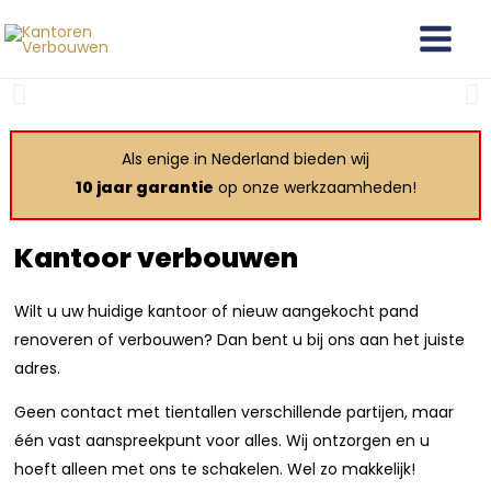
Ga
Main
naar
Menu
de
inhoud
Als enige in Nederland bieden wij
10 jaar garantie
op onze werkzaamheden!
Kantoor verbouwen
Wilt u uw huidige kantoor of nieuw aangekocht pand
renoveren of verbouwen? Dan bent u bij ons aan het juiste
adres.
Geen contact met tientallen verschillende partijen, maar
één vast aanspreekpunt voor alles. Wij ontzorgen en u
hoeft alleen met ons te schakelen. Wel zo makkelijk!