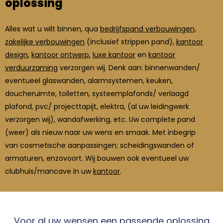
oplossing
Alles wat u wilt binnen, qua
bedrijfspand verbouwingen,
zakelijke verbouwingen
(inclusief strippen pand),
kantoor
design
,
kantoor ontwerp
,
luxe kantoor
en
kantoor
verduurzaming
verzorgen wij. Denk aan: binnenwanden/
eventueel glaswanden, alarmsystemen, keuken,
doucheruimte, toiletten, systeemplafonds/ verlaagd
plafond, pvc/ projecttapijt, elektra, (al uw leidingwerk
verzorgen wij), wandafwerking, etc. Uw complete pand
(weer) als nieuw naar uw wens en smaak. Met inbegrip
van cosmetische aanpassingen; scheidingswanden of
armaturen, enzovoort. Wij bouwen ook eventueel uw
clubhuis/mancave in uw
kantoor
.
Voor al uw wensen een passende oplossing