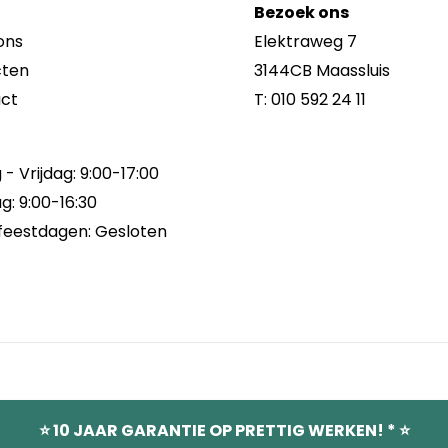
Bezoek ons
ons
Elektraweg 7
cten
3144CB Maassluis
ct
T:
010 592 24 11
- Vrijdag: 9:00-17:00
g: 9:00-16:30
feestdagen: Gesloten
esloten van 3 augustus t/m
⭐ 10 JAAR GARANTIE OP PRETTIG WERKEN! * ⭐