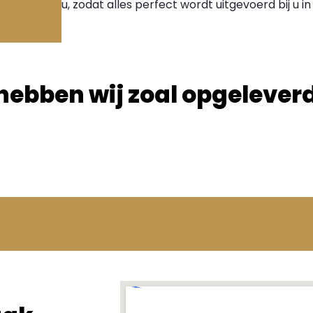
u, zodat alles perfect wordt uitgevoerd bij u i
hebben wij zoal opgelever