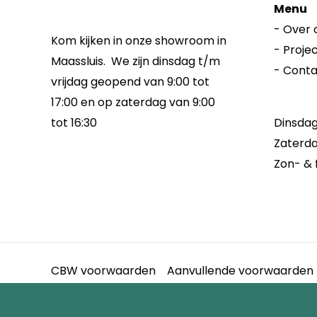
Menu
-
Over 
Kom kijken in onze showroom in
-
Proje
Maassluis. We zijn dinsdag t/m
-
Conta
vrijdag geopend van 9:00 tot
17:00 en op zaterdag van 9:00
Dinsdag 
tot 16:30
Zaterda
Zon- & 
CBW voorwaarden
Aanvullende voorwaarden
I.v.m. vakantie zijn wij g