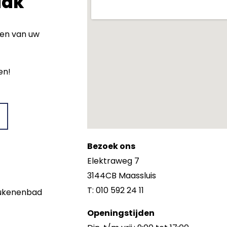
aak
wen van uw
en!
Bezoek ons
Elektraweg 7
3144CB Maassluis
T: 010 592 24 11
keukenenbad
Openingstijden