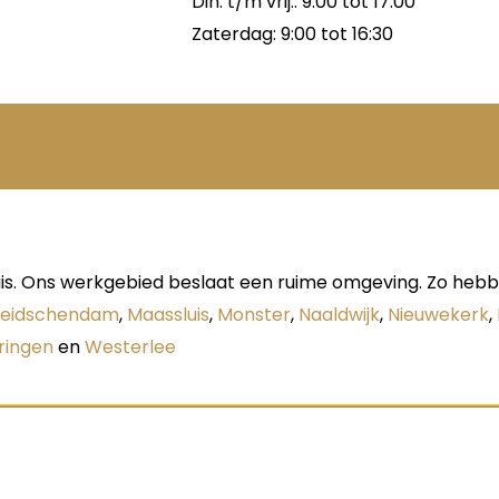
Din. t/m vrij.: 9:00 tot 17:00
Zaterdag: 9:00 tot 16:30
s. Ons werkgebied beslaat een ruime omgeving. Zo hebben
Leidschendam
,
Maassluis
,
Monster
,
Naaldwijk
,
Nieuwekerk
,
ringen
en
Westerlee