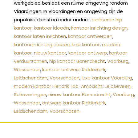
werkgebied beslaat een ruime omgeving rondom
Vlaardingen. In Vlaardingen en omgeving zijn de
populaire diensten onder andere:
realiseren hip
kantoor
,
kantoor ideeën
,
kantoor inrichting design
,
kantoor laten inrichten
,
kantoor ontwerpen
,
kantoorinrichting ideeën
,
luxe kantoor
,
modern
kantoor
,
nieuw kantoor
,
kantoor ontwerp
,
kantoor
verduurzamen
,
hip kantoor Barendrecht
,
Voorburg
,
Wassenaar
,
kantoor ontwerp Ridderkerk
,
Leidschendam
,
Voorschoten
,
luxe kantoor Voorburg
,
modern kantoor Hendrik-Ido-Ambacht
,
Leidseveen
,
Scheveningen
,
nieuw kantoor Barendrecht
,
Voorburg
,
Wassenaar
,
ontwerp kantoor Ridderkerk
,
Leidschendam
,
Voorschoten