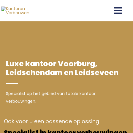
Ga
Main
naar
Menu
de
inhoud
Luxe kantoor Voorburg,
Leidschendam en Leidseveen
Specialist op het gebied van totale kantoor
verbouwingen.
Ook voor u een passende oplossing!
Specialist in kantoor verbouwingen