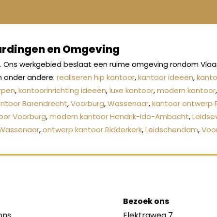
aardingen en Omgeving
s. Ons werkgebied beslaat een ruime omgeving rondom Vlaar
n onder andere:
realiseren hip kantoor
,
kantoor ideeën
,
kanto
rpen
,
kantoorinrichting ideeën
,
luxe kantoor
,
modern kantoor
antoor Barendrecht
,
Voorburg
,
Wassenaar
,
kantoor ontwerp 
toor Voorburg
,
modern kantoor Hendrik-Ido-Ambacht
,
Leidse
Wassenaar
,
ontwerp kantoor Ridderkerk
,
Leidschendam
,
Voo
Bezoek ons
ons
Elektraweg 7