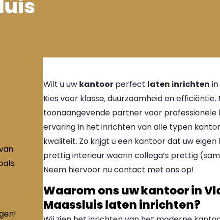
luis
Wilt u uw
kantoor
perfect
laten inrichten
in
Kies voor klasse, duurzaamheid en efficiënti
toonaangevende partner voor professionele k
ervaring in het inrichten van alle typen kant
kwaliteit. Zo krijgt u een kantoor dat uw eigen 
 van
prettig interieur waarin collega’s prettig 
als:
Neem hiervoor nu contact met ons op!
Waarom ons uw kantoor in Vl
Maassluis laten inrichten?
ngen!
Wij zien het inrichten van het moderne kantoor