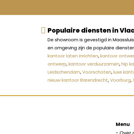
Populaire diensten in Vl
De showroom is gevestigd in Maasslui
en omgeving zijn de populaire dienste
kantoor laten inrichten
,
kantoor ontwe
ontwerp
,
kantoor verduurzamen
,
hip k
Leidschendam
,
Voorschoten
,
luxe kan
nieuw kantoor Barendrecht
,
Voorburg
,
Menu
-
Over 