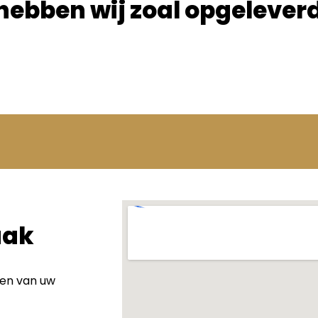
hebben wij zoal opgelever
aak
wen van uw