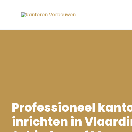
Ga
naar
de
inhoud
Professioneel kanto
inrichten in Vlaard