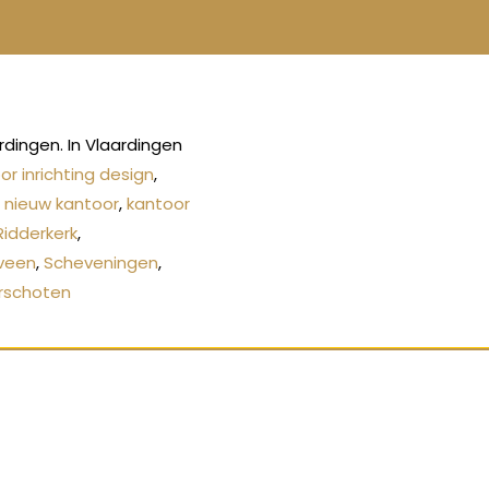
dingen. In Vlaardingen
or inrichting design
,
,
nieuw kantoor
,
kantoor
Ridderkerk
,
veen
,
Scheveningen
,
rschoten