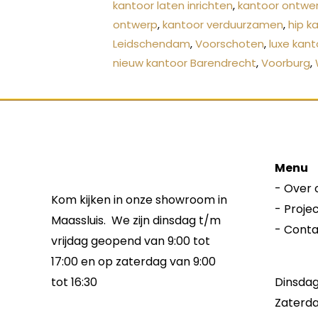
kantoor laten inrichten
,
kantoor ontwe
ontwerp
,
kantoor verduurzamen
,
hip k
Leidschendam
,
Voorschoten
,
luxe kan
nieuw kantoor Barendrecht
,
Voorburg
,
Menu
-
Over 
Kom kijken in onze showroom in
-
Proje
Maassluis. We zijn dinsdag t/m
-
Conta
vrijdag geopend van 9:00 tot
17:00 en op zaterdag van 9:00
Dinsdag 
tot 16:30
Zaterda