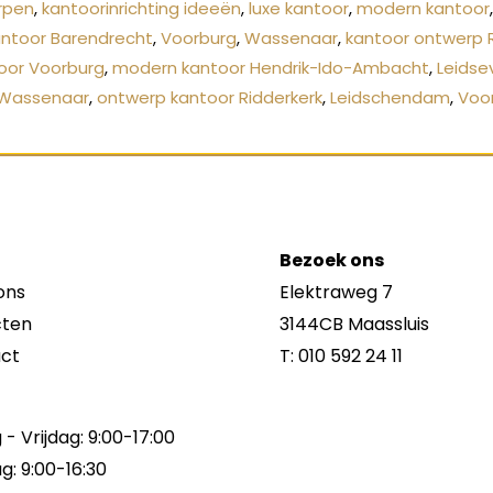
rpen
,
kantoorinrichting ideeën
,
luxe kantoor
,
modern kantoor
antoor Barendrecht
,
Voorburg
,
Wassenaar
,
kantoor ontwerp 
toor Voorburg
,
modern kantoor Hendrik-Ido-Ambacht
,
Leidse
Wassenaar
,
ontwerp kantoor Ridderkerk
,
Leidschendam
,
Voo
Bezoek ons
ons
Elektraweg 7
cten
3144CB Maassluis
ct
T:
010 592 24 11
- Vrijdag: 9:00-17:00
g: 9:00-16:30