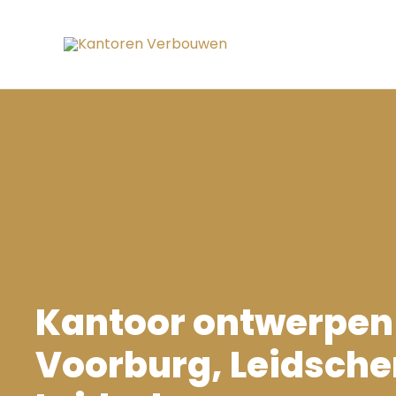
Ga
naar
de
inhoud
Kantoor ontwerpen
Voorburg, Leidsch