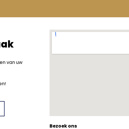
aak
wen van uw
en!
Bezoek ons