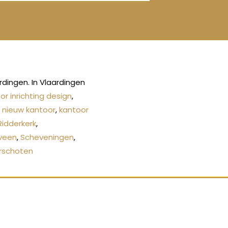
dingen. In Vlaardingen
or inrichting design
,
,
nieuw kantoor
,
kantoor
Ridderkerk
,
veen
,
Scheveningen
,
rschoten