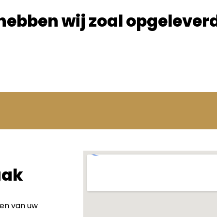
hebben wij zoal opgelever
aak
wen van uw