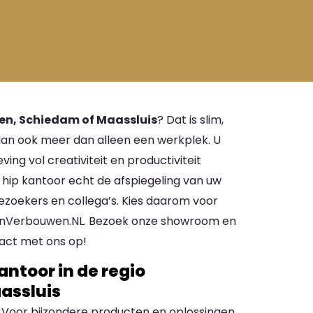
en, Schiedam of Maassluis
? Dat is slim,
 dan ook meer dan alleen een werkplek. U
ing vol creativiteit en productiviteit
 hip kantoor echt de afspiegeling van uw
bezoekers en collega’s. Kies daarom voor
renVerbouwen.NL. Bezoek onze showroom en
act met ons op!
antoor in de regio
assluis
 Voor bijzondere producten en oplossingen,