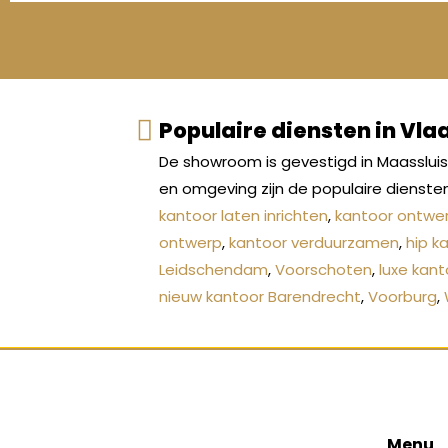
Populaire diensten in Vl
De showroom is gevestigd in Maasslui
en omgeving zijn de populaire dienste
kantoor laten inrichten
,
kantoor ontwe
ontwerp
,
kantoor verduurzamen
,
hip k
Leidschendam
,
Voorschoten
,
luxe kan
nieuw kantoor Barendrecht
,
Voorburg
,
Menu