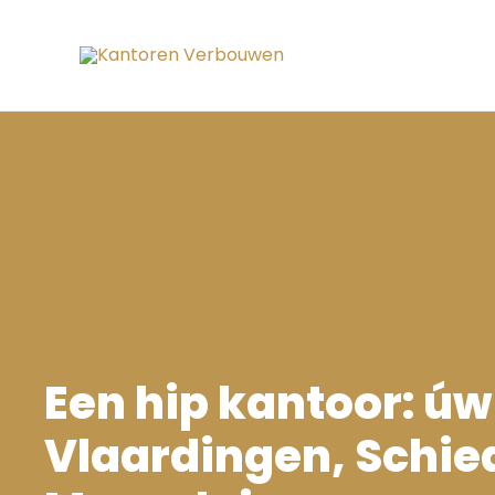
Ga
naar
de
inhoud
Een hip kantoor: úw s
Vlaardingen, Schie