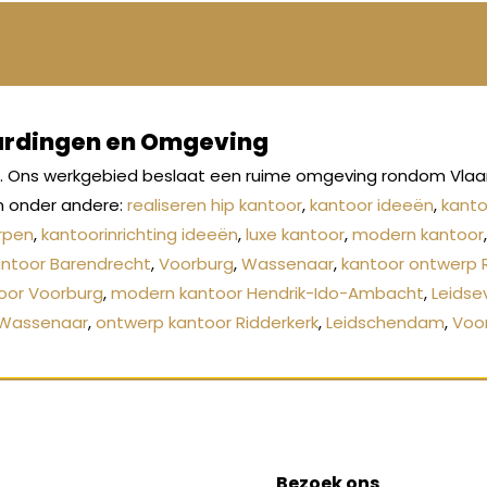
aardingen en Omgeving
s. Ons werkgebied beslaat een ruime omgeving rondom Vlaar
n onder andere:
realiseren hip kantoor
,
kantoor ideeën
,
kanto
rpen
,
kantoorinrichting ideeën
,
luxe kantoor
,
modern kantoor
antoor Barendrecht
,
Voorburg
,
Wassenaar
,
kantoor ontwerp 
toor Voorburg
,
modern kantoor Hendrik-Ido-Ambacht
,
Leidse
Wassenaar
,
ontwerp kantoor Ridderkerk
,
Leidschendam
,
Voo
Bezoek ons