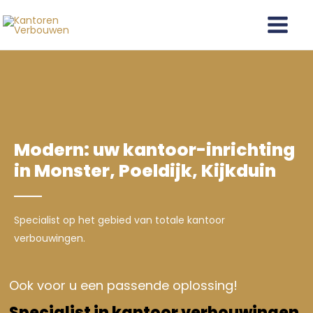
Ga
Main
naar
Menu
de
inhoud
Modern: uw kantoor-inrichting
in Monster, Poeldijk, Kijkduin
Specialist op het gebied van totale kantoor
verbouwingen.
Ook voor u een passende oplossing!
Specialist in kantoor verbouwingen