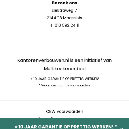
Bezoek ons
Elektraweg 7
3144CB Maassluis
T:
010 592 24 11
Kantorenverbouwen.nl is een initiatief van
Multikeukenenbad
⭐ 10 JAAR GARANTIE OP PRETTIG WERKEN!
*
Vraag ons naar de voorwaarden.
CBW voorwaarden
Aanvullende voorwaarden
⭐ 10 JAAR GARANTIE OP PRETTIG WERKEN! *
M&M Webmedia
SEO Bureau Almere