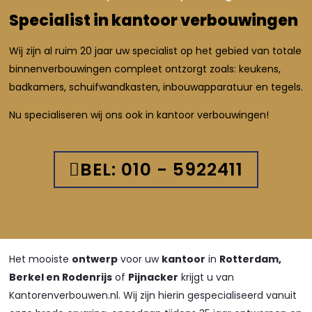
Specialist in kantoor verbouwingen
Wij zijn al ruim 20 jaar uw specialist op het gebied van totale
binnenverbouwingen compleet ontzorgt zoals: keukens,
badkamers, schuifwandkasten, inbouwapparatuur en tegels.
Nu specialiseren wij ons ook in kantoor verbouwingen!
BEL: 010 - 5922411
Het mooiste
ontwerp
voor uw
kantoor
in
Rotterdam,
Berkel en Rodenrijs
of
Pijnacker
krijgt u van
Kantorenverbouwen.nl. Wij zijn hierin gespecialiseerd vanuit