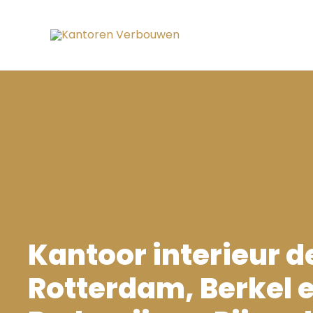
Ga
naar
de
inhoud
Kantoor interieur d
Rotterdam, Berkel 