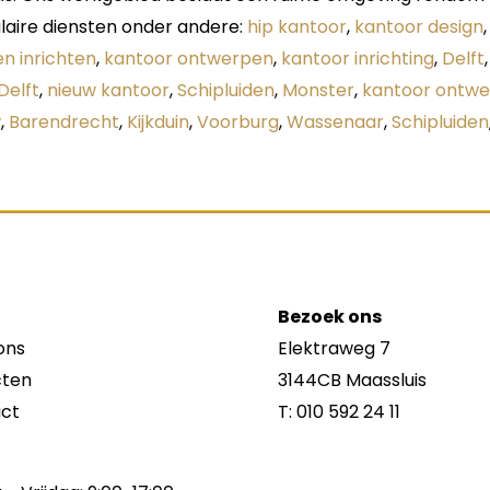
laire diensten onder andere:
hip kantoor
,
kantoor design
en inrichten
,
kantoor ontwerpen
,
kantoor inrichting
,
Delft
Delft
,
nieuw kantoor
,
Schipluiden
,
Monster
,
kantoor ontwe
w
,
Barendrecht
,
Kijkduin
,
Voorburg
,
Wassenaar
,
Schipluiden
Bezoek ons
ons
Elektraweg 7
cten
3144CB Maassluis
ct
T:
010 592 24 11