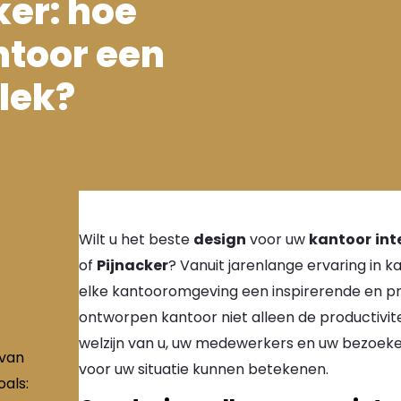
ker: hoe
ntoor een
lek?
Wilt u het beste
design
voor uw
kantoor
int
of
Pijnacker
? Vanuit jarenlange ervaring in k
elke kantooromgeving een inspirerende en pr
ontworpen kantoor niet alleen de productivit
welzijn van u, uw medewerkers en uw bezoeke
 van
voor uw situatie kunnen betekenen.
als: