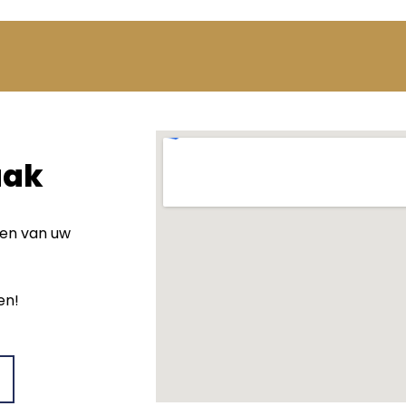
aak
wen van uw
en!