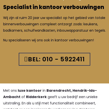
Specialist in kantoor verbouwingen
Wij zijn al ruim 20 jaar uw specialist op het gebied van totale
binnenverbouwingen compleet ontzorgt zoals: keukens,
badkamers, schuifwandkasten, inbouwapparatuur en tegels.
Nu specialiseren wij ons ook in kantoor verbouwingen!
BEL: 010 - 5922411
Met ons
luxe kantoor
in
Barendrecht, Hendrik-Ido-
Ambacht
of
Ridderkerk
geeft u uw bedrijf een unieke
uitstraling. En als u stijl met functionaliteit combineert,