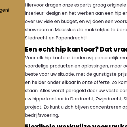
Hiervoor dragen onze experts graag originele i
ngen!
interieur-design en het werken aan een hip en
over uw visie en budget, en wij doen een voors
showroom in Maassluis die makkelijk is te ber
Sliedrecht en Papendrecht!
Een echt hip kantoor? Dat v
Voor elk hip kantoor bieden wij persoonlijk ma
voordelige producten en oplossingen, maar oo
beste voor uw situatie, met de gunstigste prijs
en helder onder elkaar in onze offerte. Zo ko
staan. Alles wordt geregeld door uw vaste co
uw hippe kantoor in Dordrecht, Zwijndrecht, 
project. Zo kunt u zich blijven concentrere
bedrijfsvoering.
Flexibele werkwijze voor uw k