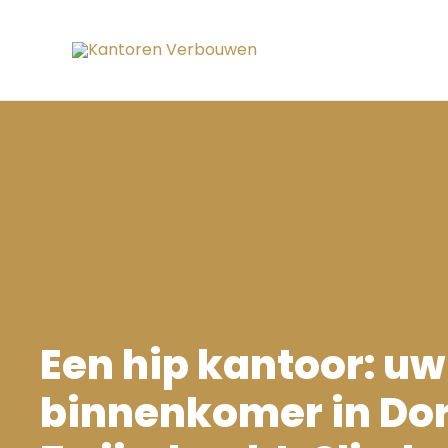
Ga
naar
de
inhoud
Een hip kantoor: uw
binnenkomer in Dor