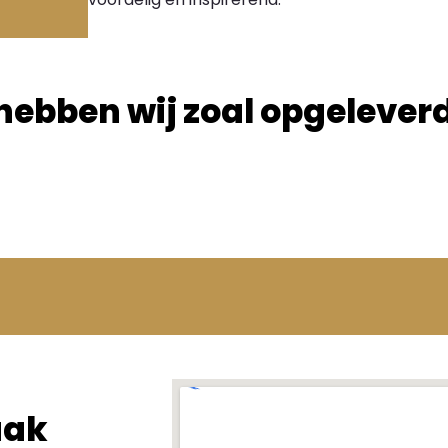
hebben wij zoal opgelever
aak