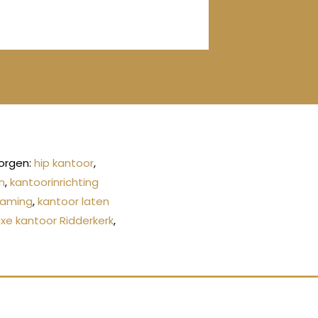
zorgen:
hip kantoor
,
n
,
kantoorinrichting
zaming
,
kantoor laten
uxe kantoor Ridderkerk
,