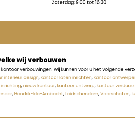
Zaterdag: 9:00 tot 16:30
welke wij verbouwen
an kantoor verbouwingen. Wij kunnen voor u het volgende ver
r interieur design
,
kantoor laten inrichten
,
kantoor ontwerpe
inrichting
,
nieuw kantoor
,
kantoor ontwerp
,
kantoor verduur
enaar
,
Hendrik-Ido-Ambacht
,
Leidschendam
,
Voorschoten
,
l