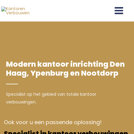
Ga
Main
naar
Menu
de
inhoud
Modern kantoor inrichting Den
Haag, Ypenburg en Nootdorp
Specialist op het gebied van totale kantoor
verbouwingen.
Ook voor u een passende oplossing!
Specialist in kantoor verbouwingen