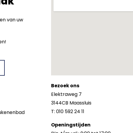
aak
wen van uw
en!
Bezoek ons
Elektraweg 7
3144CB Maassluis
T: 010 592 24 11
keukenenbad
Openingstijden